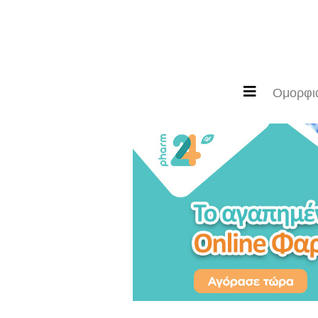
Ομορφιά
Μόδα
Ομορφι
Διατροφή
Ευζωία
Διακόσμηση
Υγεία
Newsletter