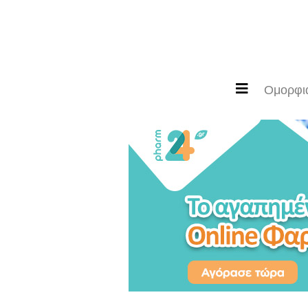
Ομορφιά
Μόδα
Ομορφι
Διατροφή
Ευζωία
Διακόσμηση
Υγεία
Newsletter