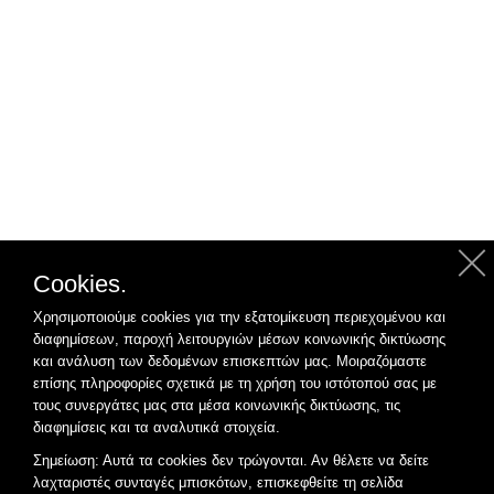
Cookies.
Χρησιμοποιούμε cookies για την εξατομίκευση περιεχομένου και
διαφημίσεων, παροχή λειτουργιών μέσων κοινωνικής δικτύωσης
και ανάλυση των δεδομένων επισκεπτών μας. Μοιραζόμαστε
επίσης πληροφορίες σχετικά με τη χρήση του ιστότοπού σας με
τους συνεργάτες μας στα μέσα κοινωνικής δικτύωσης, τις
διαφημίσεις και τα αναλυτικά στοιχεία.
Σημείωση: Αυτά τα cookies δεν τρώγονται. Αν θέλετε να δείτε
λαχταριστές συνταγές μπισκότων, επισκεφθείτε τη σελίδα